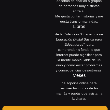
a
k
e
decenas de charlas a grupos
m
r
de personas muy distintas
entre sí.
Me gusta contar historias y me
gusta transformar vidas.
Libros
de la Colección
"Cuadernos de
Educación Digital Básica para
Educadores"
, para
comprender a fondo lo que
Internet puede significar para
la mente manipulable de un
niño y cómo evitar problemas
y consecuencias desastrosas.
Meses
de soporte online para
resolver las dudas de las
mamás y papás que asistan a
la charla.