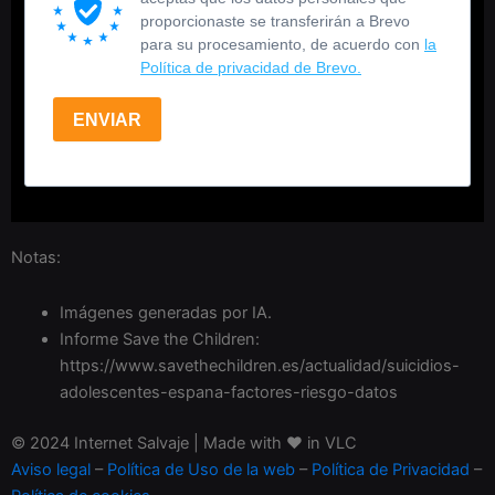
proporcionaste se transferirán a Brevo
para su procesamiento, de acuerdo con
la
Política de privacidad de Brevo.
ENVIAR
Notas:
Imágenes generadas por IA.
Informe Save the Children:
https://www.savethechildren.es/actualidad/suicidios-
adolescentes-espana-factores-riesgo-datos
© 2024 Internet Salvaje | Made with ♥️ in VLC
Aviso legal
–
Política de Uso de la web
–
Política de Privacidad
–