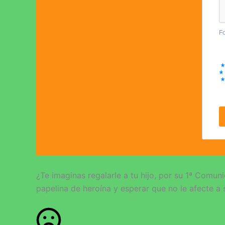
F
¿Te imaginas regalarle a tu hijo, por su 1ª Comun
papelina de heroína y esperar que no le afecte a 