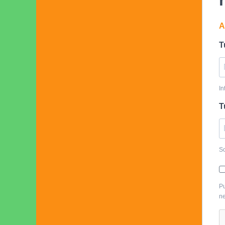
A
T
In
T
So
Pu
ne