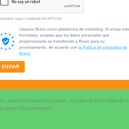
ormulario seguro mediante reCAPTCHA
Usamos Brevo como plataforma de marketing. Al enviar est
formulario, aceptas que los datos personales que
proporcionaste se transferirán a Brevo para su
procesamiento, de acuerdo con
la Política de privacidad de
Brevo.
ENVIAR
ión, una entrada para el Casino, un pase de strip-tease en c
su salud física y mental?